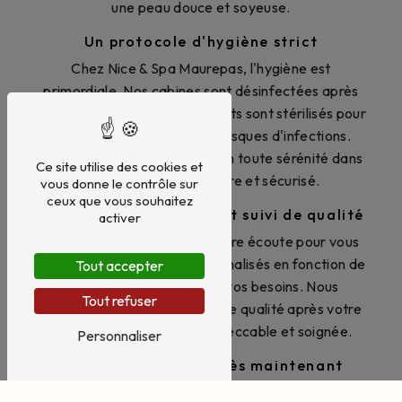
une peau douce et soyeuse.
Un protocole d'hygiène strict
Chez Nice & Spa Maurepas, l'hygiène est
primordiale. Nos cabines sont désinfectées après
chaque client et nos instruments sont stérilisés pour
garantir une épilation sans risques d'infections.
Vous pouvez vous détendre en toute sérénité dans
Ce site utilise des cookies et
un environnement propre et sécurisé.
vous donne le contrôle sur
ceux que vous souhaitez
Conseils personnalisés et suivi de qualité
activer
Nos esthéticiennes sont à votre écoute pour vous
prodiguer des conseils personnalisés en fonction de
Tout accepter
votre type de peau et de vos besoins. Nous
Tout refuser
assurons également un suivi de qualité après votre
épilation pour une peau impeccable et soignée.
Personnaliser
Prenez rendez-vous dès maintenant
Pour une épilation professionnelle et soignée à