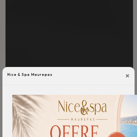
×
Nice & Spa Maurepas