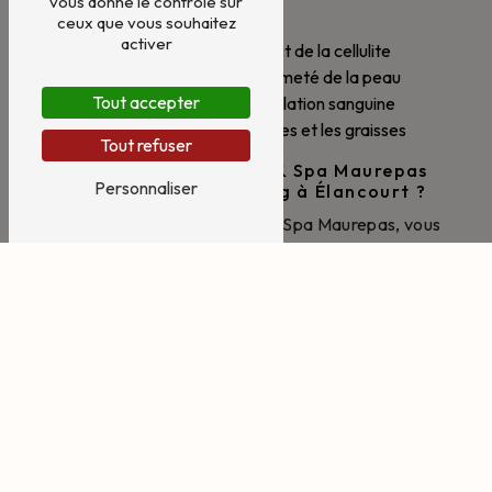
vous donne le contrôle sur
de :
ceux que vous souhaitez
activer
Réduire l'aspect de la cellulite
Améliorer la fermeté de la peau
Tout accepter
Stimuler la circulation sanguine
Éliminer les toxines et les graisses
Tout refuser
Pourquoi choisir Nice & Spa Maurepas
Personnaliser
pour votre Bioslimming à Élancourt ?
En faisant confiance à Nice & Spa Maurepas, vous
bénéficierez d'un service professionnel et
personnalisé, adapté à vos besoins et à vos
objectifs. L'équipe qualifiée et expérimentée saura
vous guider tout au long de votre traitement
Bioslimming pour des résultats visibles et durables.
N'hésitez pas à prendre rendez-vous au 01 30 49
09 33 pour découvrir les bienfaits du Bioslimming
dans un cadre chaleureux et relaxant à Élancourt.