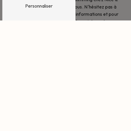
Personnaliser
Spa Maurepas est fait pour vous. N'hésitez pas à
contacter l'équipe pour plus d'informations et pour
réserver votre séance dès maintenant.
EN SAVOIR PLUS
CONTACTEZ-NOUS