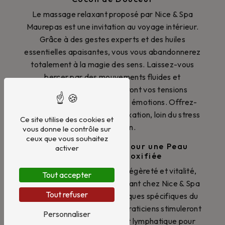
Le massage relaxant proposé par Nice & Spa
Maurepas est une invitation au voyage intérieur.
Grâce à des gestes experts et des huiles
essentielles apaisantes, vous vous abandonnerez
totalement à la magie des sens. Laissez-vous
bercer par des mouvements fluides et
enveloppants, qui apaiseront vos tensions
musculaires et libéreront vos émotions. Offrez-
vous un moment de pure relaxation, loin du stress
Ce site utilise des cookies et
du quotidien.
vous donne le contrôle sur
ceux que vous souhaitez
Massage Drainant : Pour une Peau
activer
Tonifiée et Détoxifiée
Si vous souhaitez retrouver légèreté et vitalité,
Tout accepter
optez pour un massage drainant chez Nice & Spa
Tout refuser
Maurepas. Grâce aux techniques spécifiques du
Bioslimming et du Dtox, nos praticiens stimuleront
Personnaliser
votre circulation sanguine et lymphatique pour