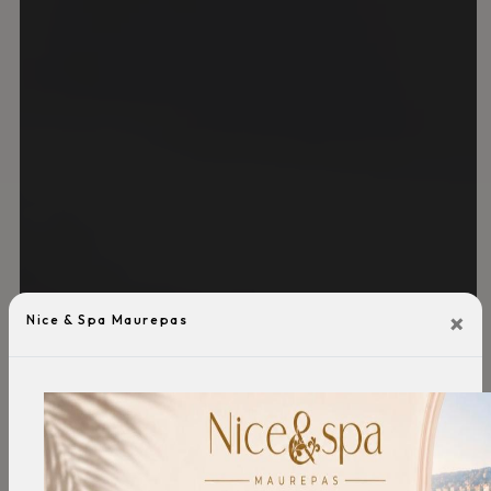
×
Nice & Spa Maurepas