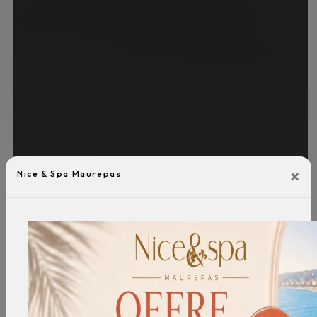
×
Nice & Spa Maurepas